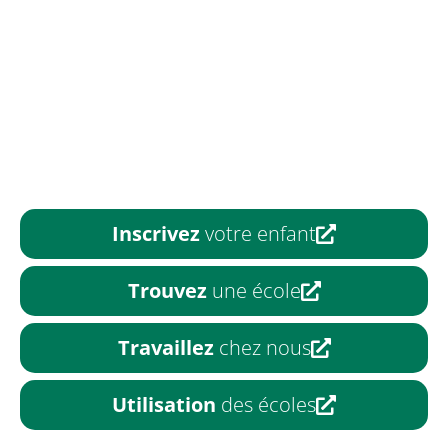
Inscrivez
votre enfant
Trouvez
une école
Travaillez
chez nous
Utilisation
des écoles