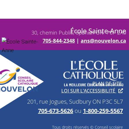
École Sainte-Anne
30, chemin Public, Spanish ON P0P 2A0
705-844-2348
|
ans@nouvelon.ca
PLAN DE SITE
LOI SUR L’ACCESSIBILITÉ
201, rue Jogues, Sudbury ON P3C 5L7
705-673-5626
ou
1-800-259-5567
Tous droits réservés © Conseil scolaire